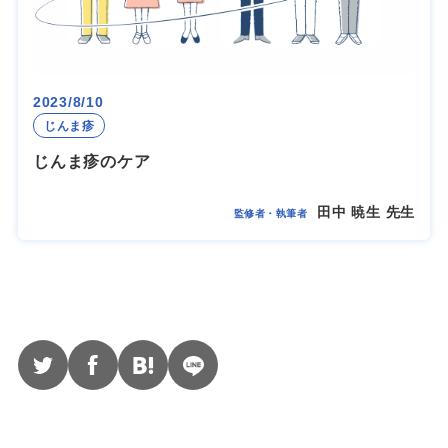
2023/8/10
じんま疹
じんま疹のケア
田中 暁生 先生
監修者・執筆者