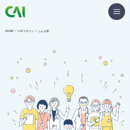
HOME
CAIマガジン
じんま疹
CAIとは
CAIを目指す方へ
CAIの方へ
CAIマガジン