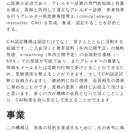
ム医療が必須であり、アレルギー診療の専門的知識と技量
を備え、医師と共同して適正なアレルギー診療・患者指導
を行うアレルギー疾患療養指導士（clinical allergy
instructor: CAI）を育成、養成、認定することを目的と
する。
CAI認定機構は認定だけでなく、皆さんとともに活動する
組織です。ご入会頂くと教育資料（年内公開予定）の無料
視聴、e-learning（年内公開予定）の会員割引価格（－
50％）での受講が可能であり、またアレルギーの重要な
情報をメールまたは定期刊行物で受けとることができるた
め、受験環境を整えることができます。そしてCAI認定試
験に合格されますと、継続的に自己啓発、会員相互の啓発
に努めることができ、資格の更新・維持にお役立て頂ける
と思います。多くの方が機構の会員となって頂くことによ
り、CAI制度を自ら安定して支えることができます。
事業
この機構は、前条の目的を達成するために，次の各号に掲