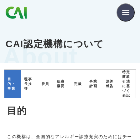
CAIとは
CAI認定機構について
About
CAIを目指す方へ
特定
商取
目
理事
組織
事業
決算
引法
CAIの方へ
的・
長挨
役員
定款
概要
計画
報告
に基
事業
拶
づく
表記
目的
CAIマガジン
この機構は、全国的なアレルギー診療充実のためにはチー