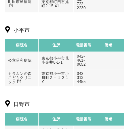
町田市民病院
東京都町田市旭
722-
町2-15-41
2230
小平市
病院名
住所
電話番号
備考
042-
東京都小平市花
公立昭和病院
461-
小金井8-1-1
0052
カラムンの森
東京都小平市小
042-
こどもクリニ
川町２－１２１
313-
０
4455
ック
日野市
病院名
住所
電話番号
備考