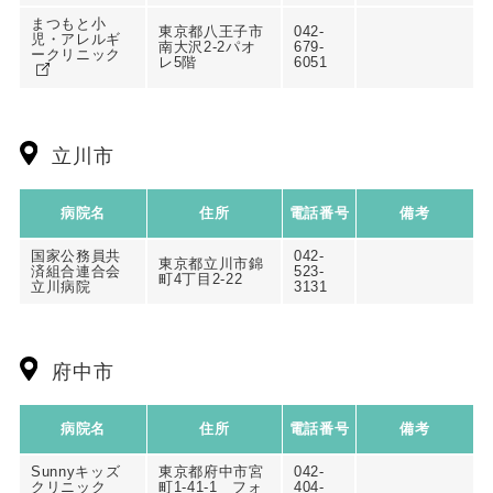
まつもと小
東京都八王子市
042-
児・アレルギ
南大沢2-2パオ
679-
ークリニック
レ5階
6051
立川市
病院名
住所
電話番号
備考
国家公務員共
042-
東京都立川市錦
済組合連合会
523-
町4丁目2-22
立川病院
3131
府中市
病院名
住所
電話番号
備考
Sunnyキッズ
東京都府中市宮
042-
クリニック
町1-41-1 フォ
404-