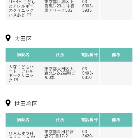
LIEBE こども
東京都目黒区上
03-
とアレルギー
目黒1-23-1 中目
6303-
のクリニック
黒アリーナ502
3935
いきあど
大田区
病院名
住所
電話番号
備考
大森こどもハ
東京都大田区大
03-
ート・アレル
森北1-2-2福和ビ
5493-
ギークリニッ
ル3階
0810
ク
世田谷区
病院名
住所
電話番号
備考
東京都世田谷宮
03-
ひろみ皮フ科
坂2丁目17-2
3420-