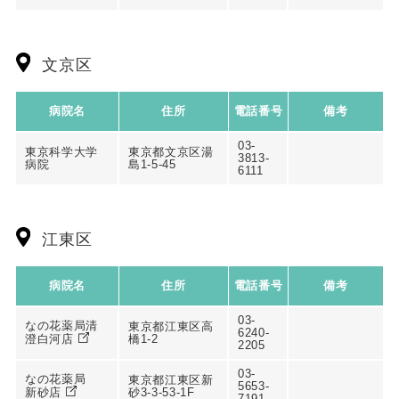
文京区
病院名
住所
電話番号
備考
03-
東京科学大学
東京都文京区湯
3813-
病院
島1-5-45
6111
江東区
病院名
住所
電話番号
備考
03-
なの花薬局清
東京都江東区高
6240-
澄白河店
橋1-2
2205
03-
なの花薬局
東京都江東区新
5653-
新砂店
砂3-3-53-1F
7191