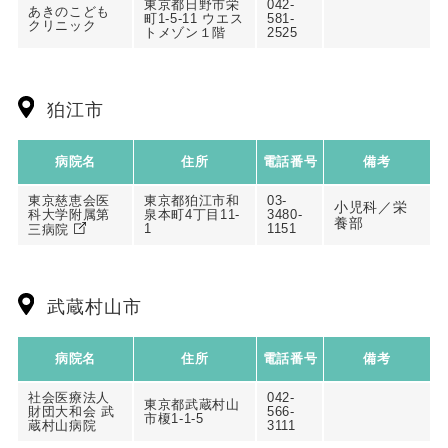
東京都日野市栄
042-
あきのこども
町1-5-11 ウエス
581-
クリニック
トメゾン１階
2525
狛江市
病院名
住所
電話番号
備考
東京慈恵会医
東京都狛江市和
03-
小児科／栄
科大学附属第
泉本町4丁目11-
3480-
養部
1
1151
三病院
武蔵村山市
病院名
住所
電話番号
備考
社会医療法人
042-
東京都武蔵村山
財団大和会 武
566-
市榎1-1-5
蔵村山病院
3111