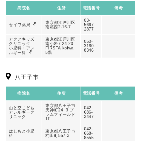
病院名
住所
電話番号
備考
03-
東京都江戸川区
セイワ薬局
5667-
南葛西2-16-7
2877
アクアキッズ
東京都江戸川区
050-
クリニック
南小岩7-24-20
3160-
小児科・アレ
FIRSTA koiwa
8346
5階
ルギー科
八王子市
病院名
住所
電話番号
備考
東京都八王子市
山と空こども
042-
天神町24−3 プ
アレルギーク
686-
ラムフィールド
リニック
3447
1F
042-
はしもと小児
東京都八王子市
668-
科
椚田町557-3
8555