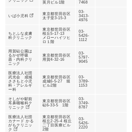
クリニック
英月ビル1階
7468
03-
東京都世田谷区
いば小児科
3413-
太子堂3-15-3
4976
東京都世田谷区
03-
ちとふな皮膚
桜丘5-17-13
5426-
科クリニック
メローハイツヒ
1112
ロ１階
用賀砧公園は
03-
るかぜ呼吸
東京都世田谷区
5797-
器・内科クリ
用賀4-32-16
9045
ニック
医療法人社団
武光会 成城
東京都世田谷区
03-
ささもと小児
成城6-5-27 堀
3789-
科・アレルギ
ビル2階
1153
ー科
そしがや駅前
03-
東京都世田谷区
耳鼻咽喉科ク
3749-
砧6-33-5 1階
8787
リニック
医療法人社団
東京都世田谷区
03-
カナード かる
桜丘2-25-4 桜丘
5426-
がもクリニッ
二丁目医療ビル
2220
2階
ク