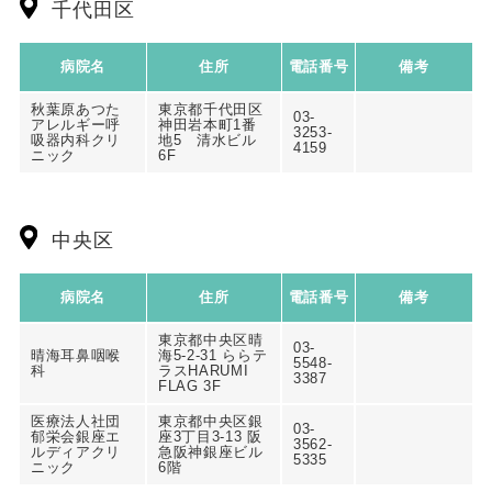
千代田区
病院名
住所
電話番号
備考
秋葉原あつた
東京都千代田区
03-
アレルギー呼
神田岩本町1番
3253-
吸器内科クリ
地5 清水ビル
4159
ニック
6F
中央区
病院名
住所
電話番号
備考
東京都中央区晴
03-
晴海耳鼻咽喉
海5-2-31 ららテ
5548-
科
ラスHARUMI
3387
FLAG 3F
医療法人社団
東京都中央区銀
03-
郁栄会銀座エ
座3丁目3-13 阪
3562-
ルディアクリ
急阪神銀座ビル
5335
ニック
6階