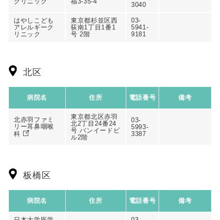
クリニック
福3-35-4
3040
はやしこども
東京都杉並区西
03-
アレルギーク
荻南1丁目1番1
5941-
リニック
号 2階
9181
北区
病院名
住所
電話番号
備考
東京都北区赤羽
北赤羽ファミ
03-
北2丁目24番24
リー耳鼻咽喉
5993-
号 バンイードビ
科
3387
ル2階
板橋区
病院名
住所
電話番号
備考
日本大学医学
03-