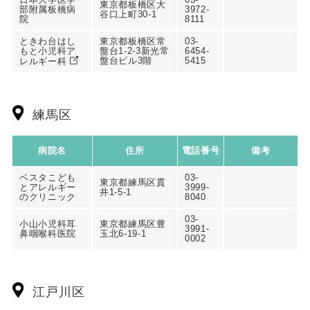
東京都板橋区大
部附属板橋病
3972-
谷口上町30-1
院
8111
ときわ台はし
東京都板橋区常
03-
もと小児科ア
盤台1-2-3新光常
6454-
盤台ビル3階
5415
レルギー科
練馬区
病院名
住所
電話番号
備考
ベスタこども
03-
東京都練馬区貫
とアレルギー
3999-
井1-5-1
のクリニック
8040
03-
小山小児科耳
東京都練馬区豊
3991-
鼻咽喉科医院
玉北6-19-1
0002
江戸川区