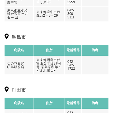
府中院
ーリス3F
2959
東京都立小児
042-
東京都府中市武
総合医療セン
300-
蔵台2－8－29
5111
ター
昭島市
病院名
住所
電話番号
備考
東京都昭島市代
042-
なの花薬局
官山２丁目9番4
542-
昭島駅前店
号 昭島昭和第１
1733
ビル北館１F
町田市
病院名
住所
電話番号
備考
042-