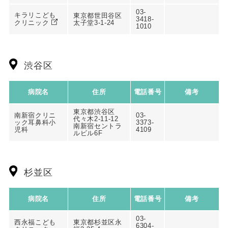
03-
キラリこども
東京都世田谷区
3418-
クリニック
太子堂3-1-24
1010
渋谷区
病院名
住所
電話番号
備考
東京都渋谷区
南新宿クリニ
03-
代々木2-11-12
ック耳鼻科小
3373-
南新宿セントラ
児科
4109
ルビル6F
杉並区
病院名
住所
電話番号
備考
03-
西永福こども
東京都杉並区永
6304-