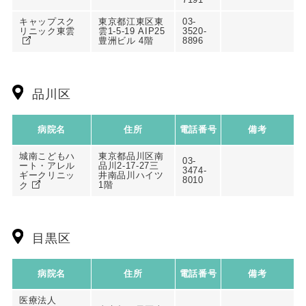
キャップスク
東京都江東区東
03-
リニック東雲
雲1-5-19 AIP25
3520-
豊洲ビル 4階
8896
品川区
病院名
住所
電話番号
備考
城南こどもハ
東京都品川区南
03-
ート・アレル
品川2-17-27三
3474-
ギークリニッ
井南品川ハイツ
8010
1階
ク
目黒区
病院名
住所
電話番号
備考
医療法人