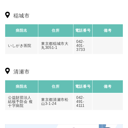
稲城市
病院名
住所
電話番号
備考
042-
東京都稲城市大
いしがき医院
401-
丸3051-1
3733
清瀬市
病院名
住所
電話番号
備考
公益財団法人
042-
東京都清瀬市松
結核予防会 複
491-
山3-1-24
十字病院
4111