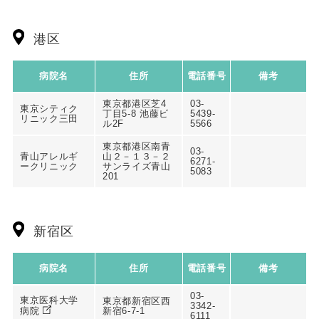
港区
病院名
住所
電話番号
備考
東京都港区芝4
03-
東京シティク
丁目5-8 池藤ビ
5439-
リニック三田
ル2F
5566
東京都港区南青
03-
青山アレルギ
山２－１３－２
6271-
ークリニック
サンライズ青山
5083
201
新宿区
病院名
住所
電話番号
備考
03-
東京医科大学
東京都新宿区西
3342-
病院
新宿6-7-1
6111