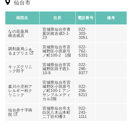
仙台市
病院名
住所
電話番号
備考
宮城県仙台市青
022-
なの花薬局
葉区南吉成3-1-
303-
南吉成店
23
3051
宮城県仙台市宮
022-
調剤薬局ふぁ
城野区小田原弓
762-
るまブリエ
ノ町100-2 1階
5331
宮城県仙台市宮
022-
キッズクリニ
城野区田子西1-
290-
ック田子
10-9
9377
宮城県仙台市宮
森川小児科ア
城野区小田原弓
022-
レルギー科ク
ノ町100-1 アン
256-
リニック
サンブルメディ
6211
カル2階
宮城県仙台市太
022-
仙台赤十字病
白区八木山本町
243-
院
二丁目43番3
1111