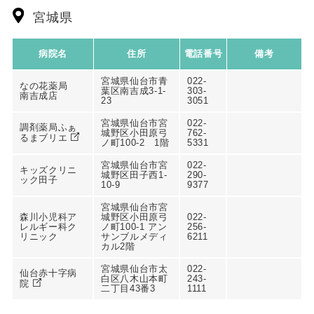
宮城県
病院名
住所
電話番号
備考
宮城県仙台市青
022-
なの花薬局
葉区南吉成3-1-
303-
南吉成店
23
3051
宮城県仙台市宮
022-
調剤薬局ふぁ
城野区小田原弓
762-
るまブリエ
ノ町100-2 1階
5331
宮城県仙台市宮
022-
キッズクリニ
城野区田子西1-
290-
ック田子
10-9
9377
宮城県仙台市宮
森川小児科ア
城野区小田原弓
022-
レルギー科ク
ノ町100-1 アン
256-
リニック
サンブルメディ
6211
カル2階
宮城県仙台市太
022-
仙台赤十字病
白区八木山本町
243-
院
二丁目43番3
1111