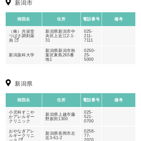
新潟市
病院名
住所
電話番号
備考
（株）共栄堂
新潟県新潟市中
025-
つばさ調剤薬
央区上近江2-1-
211-
31
7111
局
新潟県新潟市秋
0250-
新潟薬科大学
葉区東島265番
25-
地1
5000
新潟県
病院名
住所
電話番号
備考
小児科すこや
025-
新潟県上越市藤
かアレルギー
521-
野新田1300
クリニック
0700
おやなぎアレ
0258-
新潟県長岡市左
ルギークリニ
77-
近3-61-2
2070
ック