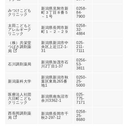
新潟県見附市新
0258-
みつけこども
町３丁目８番５
84-
クリニック
－１号
7900
太田こどもと
0258-
新潟県長岡市新
アレルギーク
32-
町１－２－２９
リニック
4884
（株）共栄堂
新潟県新潟市中
025-
つばさ調剤薬
央区上近江2-1-
211-
31
7111
局
0256-
新潟県加茂市石
石川調剤薬局
53-
川2丁目1-37
3811
新潟県新潟市秋
0250-
新潟薬科大学
葉区東島265番
25-
地1
5000
医療法人社団
025-
新潟県南魚沼市
六日町こども
775-
余川3362-1
クリニック
7171
0258-
西長岡調剤薬
新潟県長岡市千
25-
局
秋2-297-12
8680