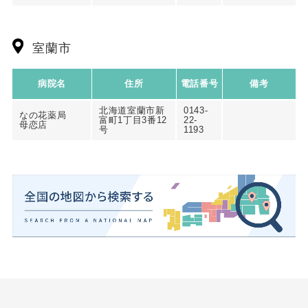
室蘭市
病院名
住所
電話番号
備考
北海道室蘭市新
0143-
なの花薬局
富町1丁目3番12
22-
母恋店
号
1193