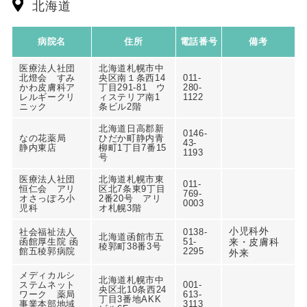
北海道
病院名
住所
電話番号
備考
医療法人社団
北海道札幌市中
北燈会 すみ
央区南１条西14
011-
かわ皮膚科ア
丁目291-81 ウ
280-
レルギークリ
ィステリア南1
1122
ニック
条ビル2階
北海道日高郡新
0146-
なの花薬局
ひだか町静内青
43-
静内東店
柳町1丁目7番15
1193
号
医療法人社団
北海道札幌市東
011-
恒仁会 アリ
区北7条東9丁目
769-
オさっぽろ小
2番20号 アリ
0003
児科
オ札幌3階
小児科外
社会福祉法人
0138-
北海道函館市五
函館厚生院 函
51-
来・皮膚科
稜郭町38番3号
館五稜郭病院
2295
外来
メディカルシ
北海道札幌市中
ステムネット
001-
央区北10条西24
ワーク 薬局
613-
丁目3番地AKK
事業本部地域
3113