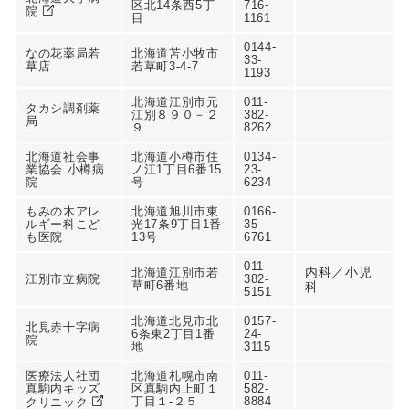
区北14条西5丁
716-
院
目
1161
0144-
なの花薬局若
北海道苫小牧市
33-
草店
若草町3-4-7
1193
北海道江別市元
011-
タカシ調剤薬
江別８９０－２
382-
局
９
8262
北海道社会事
北海道小樽市住
0134-
業協会 小樽病
ノ江1丁目6番15
23-
院
号
6234
もみの木アレ
北海道旭川市東
0166-
ルギー科こど
光17条9丁目1番
35-
も医院
13号
6761
011-
内科／小児
北海道江別市若
江別市立病院
382-
草町6番地
科
5151
北海道北見市北
0157-
北見赤十字病
6条東2丁目1番
24-
院
地
3115
医療法人社団
北海道札幌市南
011-
真駒内キッズ
区真駒内上町１
582-
丁目１-２５
8884
クリニック