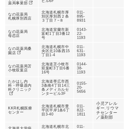
ビル6F
薬局事業部
北海道札幌市厚
011-
なの花薬局
別区厚別西２条
895-
札幌厚別西店
３丁目７−８
8931
北海道室蘭市新
0143-
なの花薬局
富町1丁目3番12
22-
母恋店
号
1193
北海道札幌市中
011-
なの花薬局桑
央区北10条西15
631-
園店
丁目1-4
1193
北海道苫小牧市
0144-
なの花薬局苫
双葉町3丁目6番
38-
小牧双葉店
16号
1193
たかはし内
北海道帯広市西
0155-
科・呼吸器内
3条南4丁目14三
20-
科クリニック
条メディカルセ
5656
ンタービル3F
小児アレル
北海道札幌市豊
011-
ギー.リウマ
KKR札幌医療
平区平岸1条6丁
822-
センター
チセンター
目3-40
1811
／薬剤部
北海道札幌市北
011-
北海道大学病