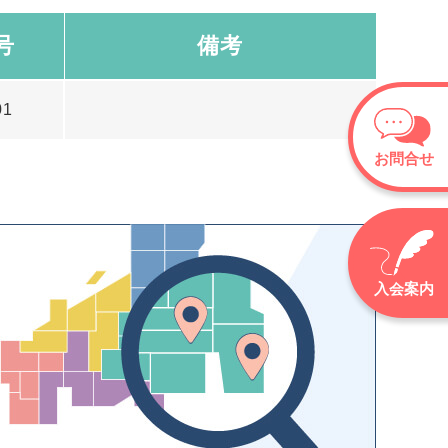
号
備考
01
お問合せ
入会案内