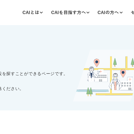
CAIとは
CAIを目指す方へ
CAIの方へ
CAIについて
資格について
更新について
アレルギー記事
機構について
輝けCAI
設を探すことができるページです。
絡ください。