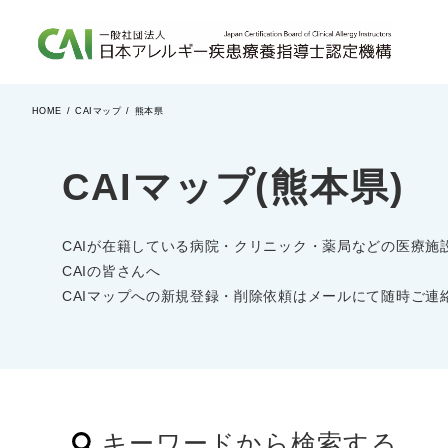
HOME
CAIマップ
熊本県
CAIとは
CAIを目指す方へ
更新について
CAIマガジン
CAIマップ(熊本県)
more
more
more
more
CAIが在籍している病院・クリニック・薬局などの医療施
CAIの皆さんへ
CAIマップへの新規登録・削除依頼はメールにて随時ご連
キーワードから検索する