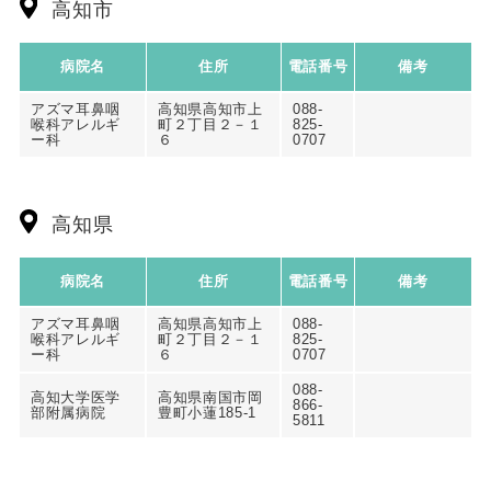
高知市
病院名
住所
電話番号
備考
アズマ耳鼻咽
高知県高知市上
088-
喉科アレルギ
町２丁目２－１
825-
ー科
６
0707
高知県
病院名
住所
電話番号
備考
アズマ耳鼻咽
高知県高知市上
088-
喉科アレルギ
町２丁目２－１
825-
ー科
６
0707
088-
高知大学医学
高知県南国市岡
866-
部附属病院
豊町小蓮185-1
5811