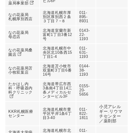
ビル6F
薬局事業部
北海道札幌市厚
011-
なの花薬局
別区厚別西２条
895-
札幌厚別西店
３丁目７−８
8931
北海道室蘭市新
0143-
なの花薬局
富町1丁目3番12
22-
母恋店
号
1193
北海道札幌市中
011-
なの花薬局桑
央区北10条西15
631-
園店
丁目1-4
1193
北海道苫小牧市
0144-
なの花薬局苫
双葉町3丁目6番
38-
小牧双葉店
16号
1193
たかはし内
北海道帯広市西
0155-
科・呼吸器内
3条南4丁目14三
20-
科クリニック
条メディカルセ
5656
ンタービル3F
小児アレル
北海道札幌市豊
011-
ギー.リウマ
KKR札幌医療
平区平岸1条6丁
822-
センター
チセンター
目3-40
1811
／薬剤部
北海道札幌市北
011-
北海道大学病