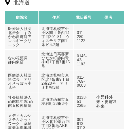
北海道
病院名
住所
電話番号
備考
医療法人社団
北海道札幌市中
北燈会 すみ
央区南１条西14
011-
かわ皮膚科ア
丁目291-81 ウ
280-
レルギークリ
ィステリア南1
1122
ニック
条ビル2階
北海道日高郡新
0146-
なの花薬局
ひだか町静内青
43-
静内東店
柳町1丁目7番15
1193
号
医療法人社団
北海道札幌市東
011-
恒仁会 アリ
区北7条東9丁目
769-
オさっぽろ小
2番20号 アリ
0003
児科
オ札幌3階
小児科外
社会福祉法人
0138-
北海道函館市五
函館厚生院 函
51-
来・皮膚科
稜郭町38番3号
館五稜郭病院
2295
外来
メディカルシ
北海道札幌市中
ステムネット
001-
央区北10条西24
ワーク 薬局
613-
丁目3番地AKK
事業本部地域
3113