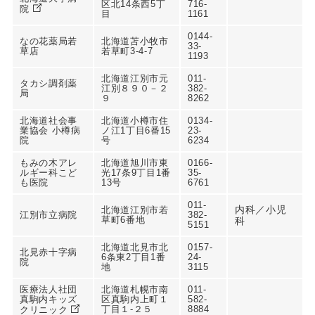
区北14条西5丁
716-
院
目
1161
0144-
なの花薬局若
北海道苫小牧市
33-
草店
若草町3-4-7
1193
北海道江別市元
011-
タカシ調剤薬
江別８９０－２
382-
局
９
8262
北海道社会事
北海道小樽市住
0134-
業協会 小樽病
ノ江1丁目6番15
23-
院
号
6234
もみの木アレ
北海道旭川市東
0166-
ルギー科こど
光17条9丁目1番
35-
も医院
13号
6761
011-
内科／小児
北海道江別市若
江別市立病院
382-
草町6番地
科
5151
北海道北見市北
0157-
北見赤十字病
6条東2丁目1番
24-
院
地
3115
医療法人社団
北海道札幌市南
011-
真駒内キッズ
区真駒内上町１
582-
丁目１-２５
8884
クリニック