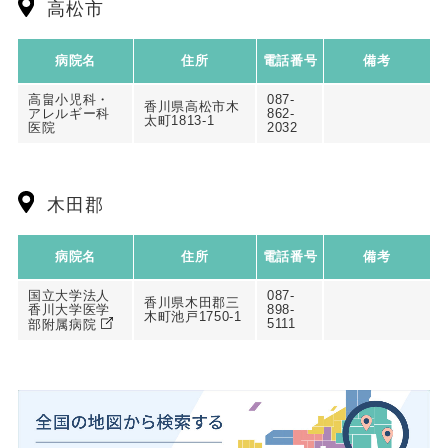
高松市
病院名
住所
電話番号
備考
高畠小児科・
087-
香川県高松市木
アレルギー科
862-
太町1813-1
医院
2032
木田郡
病院名
住所
電話番号
備考
国立大学法人
087-
香川県木田郡三
香川大学医学
898-
木町池戸1750-1
5111
部附属病院