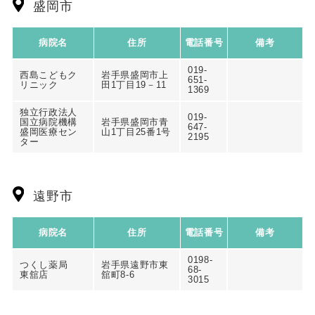
盛岡市
病院名
住所
電話番号
備考
019-
西島こどもク
岩手県盛岡市上
651-
リニック
田1丁目19－11
1369
独立行政法人
019-
国立病院機構
岩手県盛岡市青
647-
盛岡医療セン
山1丁目25番1号
2195
ター
遠野市
病院名
住所
電話番号
備考
0198-
つくし薬局
岩手県遠野市東
68-
東舘店
舘町8-6
3015