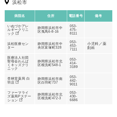
浜松市
病院名
住所
電話番号
備考
いぬづかアレ
053-
静岡県浜松市中
ルギークリニ
475-
区曳馬6-8-16
8111
ック
053-
小児科／薬
浜松医療セン
静岡県浜松市中
453-
ター
央区富塚町328
剤科
7111
医療法人社団
053-
聖母会わんぱ
静岡県浜松市北
414-
くキッズクリ
区根洗町548-1
3189
ニック
053-
杏林堂薬局 白
静岡県浜松市南
442-
羽店
区白羽町737
9011
ファーマライ
053-
静岡県浜松市北
ズ薬局Pステー
430-
区根洗町472-3
6686
ション