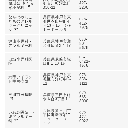
健成会 さくら
加古川町溝之口
427-
338-11
2230
ぎ小児科
ならばやしこ
兵庫県神戸市東
078-
どものアレル
灘区本山中町4
412-
ギークリニッ
－13－15 シャ
7925
トードール３
ク
078-
梶山小児科・
兵庫県神戸市灘
801-
アレルギー科
区畑原通3-1-17
5678
06-
山城小児科医
兵庫県尼崎市塚
6421-
院
口町1-10-16
4578
兵庫県神戸市東
078-
六甲アイラン
灘区向洋町中2-
858-
ド甲南病院
11
1111
079-
三田市民病院
兵庫県三田市け
565-
やき台3丁目1-1
8000
兵庫県加古川市
いわみ医院 小
079-
平岡町新在家７
児アレルギー
427-
１６－８ Ｄ１
科
0023
１７