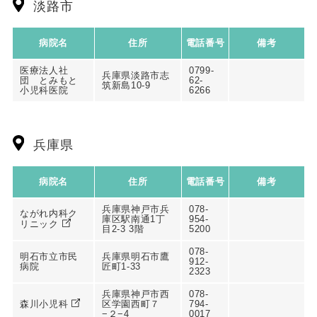
淡路市
病院名
住所
電話番号
備考
医療法人社
0799-
兵庫県淡路市志
団 とみもと
62-
筑新島10-9
小児科医院
6266
兵庫県
病院名
住所
電話番号
備考
兵庫県神戸市兵
078-
ながれ内科ク
庫区駅南通1丁
954-
リニック
目2-3 3階
5200
078-
明石市立市民
兵庫県明石市鷹
912-
病院
匠町1-33
2323
兵庫県神戸市西
078-
森川小児科
区学園西町７
794-
−２−4
0017