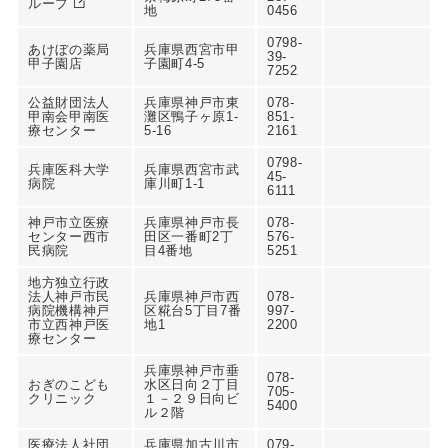
ループ
地
0456
0798-
あけぼの薬局
兵庫県西宮市甲
39-
甲子園店
子園町4-5
7252
公益財団法人
兵庫県神戸市東
078-
甲南会甲南医
灘区鴨子ヶ原1-
851-
療センター
5-16
2161
0798-
兵庫医科大学
兵庫県西宮市武
45-
病院
庫川町1-1
6111
神戸市立医療
兵庫県神戸市長
078-
センター西市
田区一番町2丁
576-
民病院
目4番地
5251
地方独立行政
法人神戸市民
兵庫県神戸市西
078-
病院機構神戸
区糀台5丁目7番
997-
市立西神戸医
地1
2200
療センター
兵庫県神戸市垂
078-
おぎのこども
水区日向２丁目
705-
クリニック
１－２９日向ビ
5400
ル２階
医療法人社団
兵庫県加古川市
079-