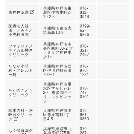
兵庫県神戸市東
078-
東神戸薬局
灘区住吉本町2-
811-
19-29
3948
医療法人社
0799-
兵庫県淡路市志
団 とみもと
62-
筑新島10-9
小児科医院
6266
兵庫県神戸市中
ファミリアメ
078-
央区西町33-2 フ
ディカル神戸
321-
ァミリア神戸本
クリニック
2457
店1F
たなか小児
兵庫県神戸市西
078-
科・アレルギ
区伊川谷町有瀬
978-
ー科
709−1
1231
兵庫県神戸市垂
水区学が丘7-1-
078-
たかのこども
30 東多聞台ク
747-
クリニック
リニックビレッ
0701
ジ
松本内科・呼
兵庫県神戸市灘
078-
吸器クリニッ
区篠原南町2丁
861-
目4-5
0860
ク
兵庫県姫路市北
079-
もく保育園グ
条梅原町275番
287-