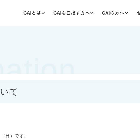
CAIとは
CAIを目指す方へ
CAIの方へ
mation
CAIについて
資格について
更新について
アレルギー記事
機構について
輝けCAI
ついて
日（日）です。