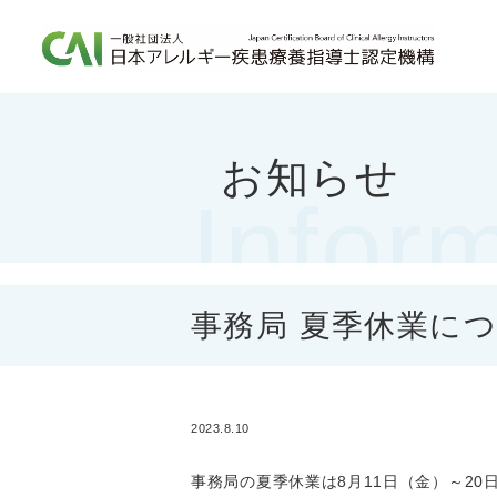
お知らせ
CAIとは
CAIを目指す方へ
更新について
CAIマガジン
Infor
more
more
more
more
事務局 夏季休業に
2023.8.10
事務局の夏季休業は8月11日（金）～20