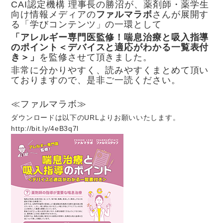
CAI認定機構 理事長の勝沼が、薬剤師・薬学生
向け情報メディアの
ファルマラボ
さんが展開す
る「学びコンテンツ」の一環として
「アレルギー専門医監修！喘息治療と吸入指導
のポイント＜デバイスと適応がわかる一覧表付
き＞」
を監修させて頂きました。
非常に分かりやすく、読みやすくまとめて頂い
ておりますので、是非ご一読ください。
≪ファルマラボ≫
ダウンロードは以下のURLよりお願いいたします。
http://bit.ly/4eB3q7l