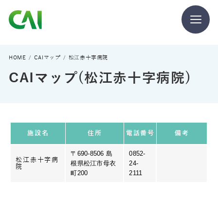
CAIとは
HOME
CAIマップ
松江赤十字病院
CAIマップ(松江赤十字病院)
CAIを目指す方へ
CAIの方へ
施設名
住所
電話番号
備考
〒690-8506 島
0852-
松江赤十字病
根県松江市母衣
24-
院
町200
2111
CAIマガジン