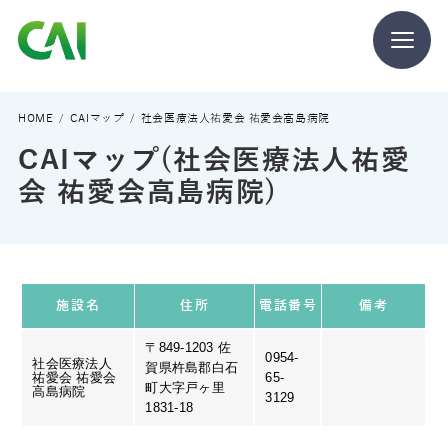
CAIとは
HOME
CAIマップ
社会医療法人祐愛会 祐愛会高島病院
CAIマップ(社会医療法人祐愛
CAIを目指す方へ
会 祐愛会高島病院)
CAIの方へ
施設名
住所
電話番号
備考
〒849-1203 佐
0954-
社会医療法人
賀県杵島郡白石
CAIマガジン
祐愛会 祐愛会
65-
町大字戸ヶ里
高島病院
3129
1831-18