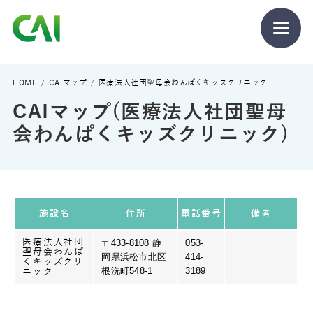
CAIとは
HOME
CAIマップ
医療法人社団聖母会わんぱくキッズクリニック
CAIマップ(医療法人社団聖母
CAIを目指す方へ
会わんぱくキッズクリニック)
CAIの方へ
施設名
住所
電話番号
備考
医療法人社団
〒433-8108 静
053-
聖母会わんぱ
岡県浜松市北区
414-
CAIマガジン
くキッズクリ
根洗町548-1
3189
ニック