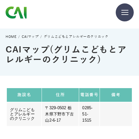
CAIとは
HOME
CAIマップ
グリムこどもとアレルギーのクリニック
CAIマップ(グリムこどもとア
CAIを目指す方へ
レルギーのクリニック)
CAIの方へ
施設名
住所
電話番号
備考
〒329-0502 栃
0285-
グリムこども
とアレルギー
木県下野市下古
51-
CAIマガジン
のクリニック
山2-6-17
1515