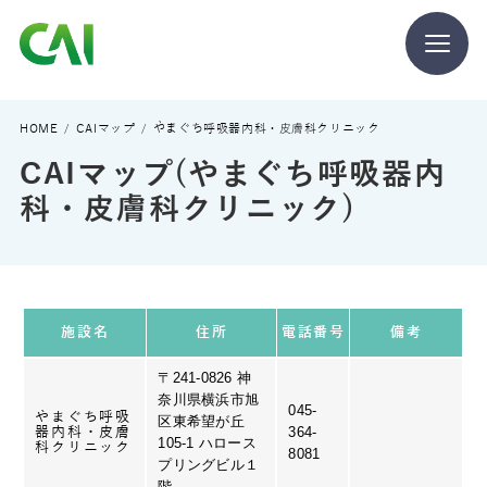
CAIとは
HOME
CAIマップ
やまぐち呼吸器内科・皮膚科クリニック
CAIマップ(やまぐち呼吸器内
CAIを目指す方へ
科・皮膚科クリニック)
CAIの方へ
施設名
住所
電話番号
備考
〒241-0826 神
奈川県横浜市旭
CAIマガジン
045-
やまぐち呼吸
区東希望が丘
364-
器内科・皮膚
105-1 ハロース
科クリニック
8081
プリングビル１
階