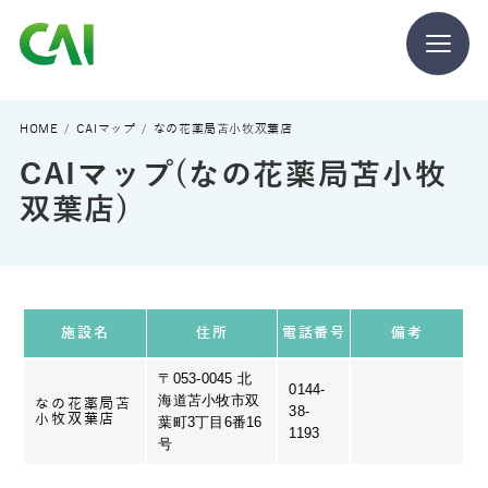
CAIとは
HOME
CAIマップ
なの花薬局苫小牧双葉店
CAIマップ(なの花薬局苫小牧
CAIを目指す方へ
双葉店)
CAIの方へ
施設名
住所
電話番号
備考
〒053-0045 北
0144-
海道苫小牧市双
CAIマガジン
なの花薬局苫
38-
小牧双葉店
葉町3丁目6番16
1193
号