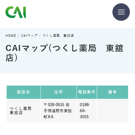
CAIとは
HOME
CAIマップ
つくし薬局 東舘店
CAIマップ(つくし薬局 東舘
CAIを目指す方へ
店)
CAIの方へ
施設名
住所
電話番号
備考
〒028-0515 岩
0198-
つくし薬局
手県遠野市東舘
68-
CAIマガジン
東舘店
町8-6
3015