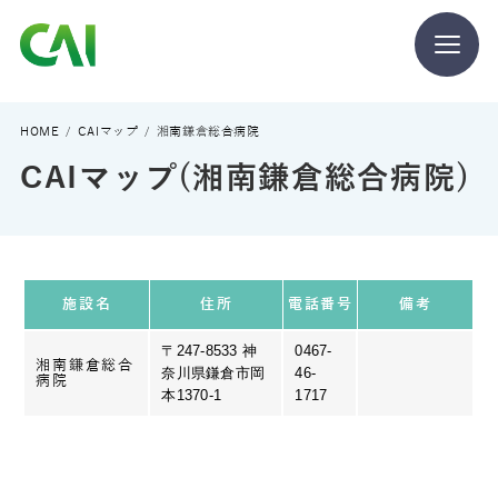
CAIとは
HOME
CAIマップ
湘南鎌倉総合病院
CAIマップ(湘南鎌倉総合病院)
CAIを目指す方へ
CAIの方へ
施設名
住所
電話番号
備考
〒247-8533 神
0467-
湘南鎌倉総合
奈川県鎌倉市岡
46-
病院
本1370-1
1717
CAIマガジン