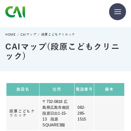
CAIとは
HOME
CAIマップ
段原こどもクリニック
CAIマップ(段原こどもクリニ
CAIを目指す方へ
ック)
CAIの方へ
施設名
住所
電話番号
備考
〒732-0818 広
島県広島市南区
082-
CAIマガジン
段原こどもク
段原日出1-15-
285-
リニック
13 段原
1515
SQUARE3階