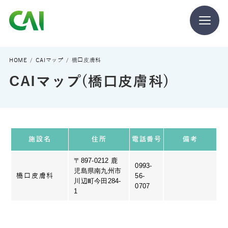
CAIとは
HOME
CAIマップ
橋口皮膚科
CAIマップ(橋口皮膚科)
CAIを目指す方へ
CAIの方へ
施設名
住所
電話番号
備考
〒897-0212 鹿
0993-
児島県南九州市
56-
橋口皮膚科
川辺町今田284-
0707
CAIマガジン
1